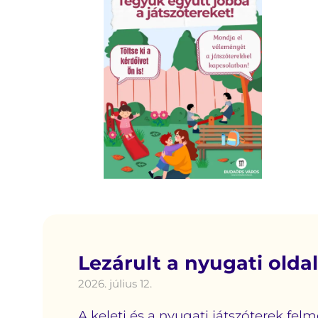
Lezárult a nyugati olda
2026. július 12.
A keleti és a nyugati játszóterek fel