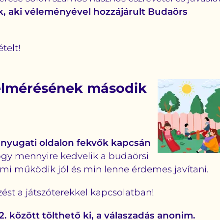
, aki véleményével hozzájárult Budaörs
telt!
 felmérésének második
a
nyugati oldalon fekvők kapcsán
ogy mennyire kedvelik a budaörsi
 mi működik jól és min lenne érdemes javítani.
ést a játszóterekkel kapcsolatban!
12. között tölthető ki, a válaszadás anonim.