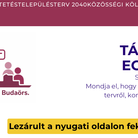
TETÉS
TELEPÜLÉSTERV 2040
KÖZÖSSÉGI KÖ
T
E
Mondja el, hogy 
tervről, k
Lezárult a nyugati oldalon fe