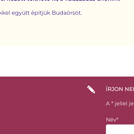
el együtt építjük Budaörsöt.
ÍRJON NE
A * jellel 
Név*