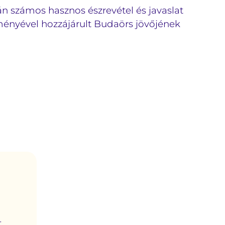
rán számos hasznos észrevétel és javaslat
ményével hozzájárult Budaörs jövőjének
t