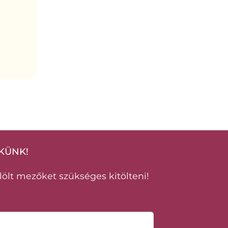
KÜNK!
jelölt mezőket szükséges kitölteni!