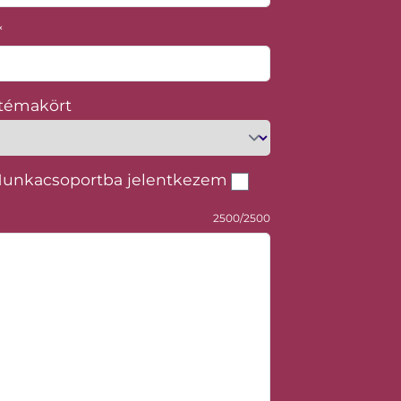
*
 témakört
Munkacsoportba jelentkezem
2500/2500