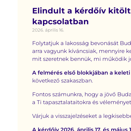
Elindult a kérdőív kitöl
kapcsolatban
2026. április 16.
Folytatjuk a lakosság bevonását Bud
arra vagyunk kíváncsiak, mennyire ke
mit szeretnek bennük, mi működik jó
A felmérés első blokkjában a keleti
következő szakaszban.
Fontos számunkra, hogy a jövő Buda
a Ti tapasztalataitokra és véleményet
Várjuk a visszajelzéseket a legkiseb
A kérdőív 2026. április 17. és május 