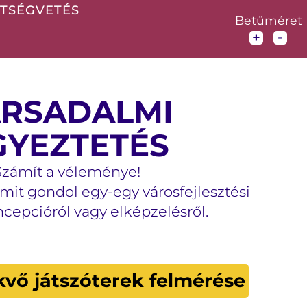
LTSÉGVETÉS
Betűméret
-
+
ÁRSADALMI
GYEZTETÉS
Számít a véleménye!
mit gondol egy-egy városfejlesztési
oncepcióról vagy elképzelésről.
kvő játszóterek felmérése