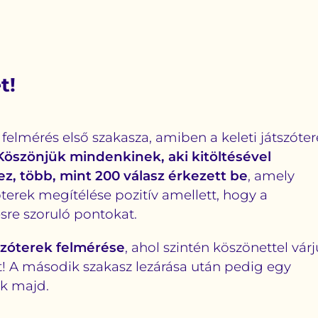
t!
 felmérés első szakasza, amiben a keleti játszóte
Köszönjük mindenkinek, aki kitöltésével
ez, több, mint 200 válasz érkezett be
, amely
zóterek megítélése pozitív amellett, hogy a
ésre szoruló pontokat.
szóterek felmérése
, ahol szintén köszönettel vár
! A második szakasz lezárása után pedig egy
nk majd.