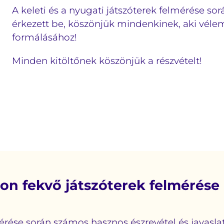
A keleti és a nyugati játszóterek felmérése so
érkezett be, köszönjük mindenkinek, aki véle
formálásához!
Minden kitöltőnek köszönjük a részvételt!
lon fekvő játszóterek felmérése
mérése során számos hasznos észrevétel és javasla