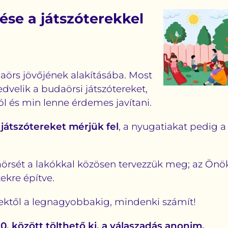
tése a játszóterekkel
aörs jövőjének alakításába. Most
dvelik a budaörsi játszótereket,
l és min lenne érdemes javítani.
 játszótereket mérjük fel
, a nyugatiakat pedig a
örsét a lakókkal közösen tervezzük meg; az Önök
ekre építve.
bektől a legnagyobbakig, mindenki számít!
10. között tölthető ki, a válaszadás anonim.