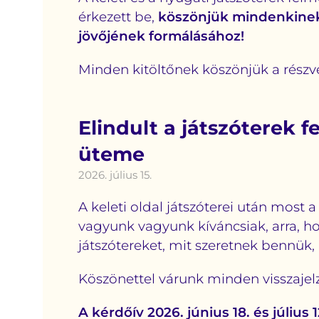
érkezett be,
köszönjük mindenkinek
jövőjének formálásához!
Minden kitöltőnek köszönjük a részvé
Elindult a játszóterek
üteme
2026. július 15.
A keleti oldal játszóterei után most 
vagyunk vagyunk kíváncsiak, arra, h
játszótereket, mit szeretnek bennük,
Köszönettel várunk minden visszajelz
A kérdőív 2026. június 18. és július 