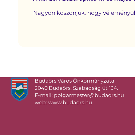
Nagyon köszönjük, hogy véleményükk
Budaörs Város Önkormányzata
2040 Budaörs, Szabadság út 134.
E-mail: polgarmester@budaors.hu
web: www.budaors.hu